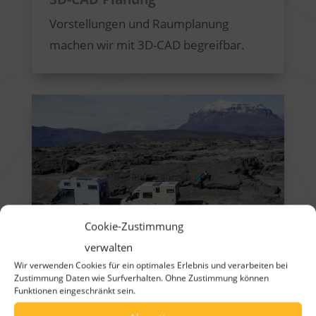
Vorstellungen und Raumplanung
machen wir mit 3D-CAD begreifbar.
Cookie-Zustimmung
verwalten
Wir verwenden Cookies für ein optimales Erlebnis und verarbeiten bei
Zustimmung Daten wie Surfverhalten. Ohne Zustimmung können
Beschaffung
Funktionen eingeschränkt sein.
Noch kein Grundfahrzeug?